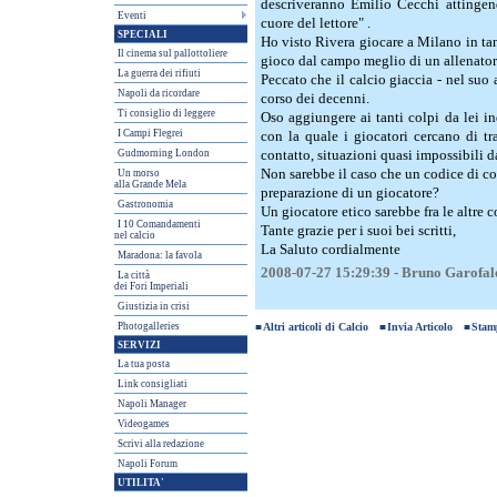
descriveranno Emilio Cecchi attingendo
Eventi
cuore del lettore" .
SPECIALI
Ho visto Rivera giocare a Milano in tant
Il cinema sul pallottoliere
gioco dal campo meglio di un allenatore
La guerra dei rifiuti
Peccato che il calcio giaccia - nel suo a
Napoli da ricordare
corso dei decenni.
Ti consiglio di leggere
Oso aggiungere ai tanti colpi da lei in
I Campi Flegrei
con la quale i giocatori cercano di tra
Gudmorning London
contatto, situazioni quasi impossibili d
Non sarebbe il caso che un codice di co
Un morso
alla Grande Mela
preparazione di un giocatore?
Gastronomia
Un giocatore etico sarebbe fra le altre c
I 10 Comandamenti
Tante grazie per i suoi bei scritti,
nel calcio
La Saluto cordialmente
Maradona: la favola
2008-07-27 15:29:39 - Bruno Garofal
La città
dei Fori Imperiali
Giustizia in crisi
Photogalleries
■
Altri articoli di Calcio
■
Invia Articolo
■
Stamp
SERVIZI
La tua posta
Link consigliati
Napoli Manager
Videogames
Scrivi alla redazione
Napoli Forum
UTILITA'