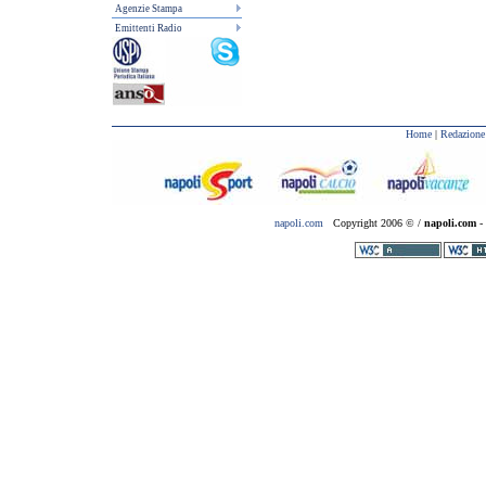
Agenzie Stampa
Emittenti Radio
Home
|
Redazione
napoli.com
Copyright 2006 © /
napoli.com
- 