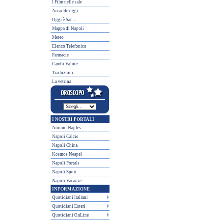
I Film nelle sale
Accadde oggi...
Oggi è San...
Mappa di Napoli
Meteo
Elenco Telefonico
Farmacie
Cambi Valute
Traduzioni
La vetrina
I NOSTRI PORTALI
Around Naples
Napoli Calcio
Napoli China
Kosmos Neapel
Napoli Portals
Napoli Sport
Napoli Vacanze
INFORMAZIONE
Quotidiani Italiani
Quotidiani Esteri
Quotidiani OnLine