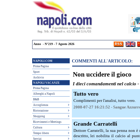
Anno - N°219 - 7 Agosto 2026
COMMENTI ALL'ARTICOLO:
NAPOLI.COM
Prima Pagina
Sport
Non uccidere il gioco
Archivio
I dieci comandamenti nel calcio -
NAPOLI VACANZE
Prima Pagina
Tutto vero
Alberghi a Napoli
B&B
Complimenti per l'analisi, tutto vero.
Accoglienza
2008-07-27 16:21:52 - Sangue Azzurr
Ristorazione
Shopping
Ricevimenti e Meetings
Grande Carratelli
Cultura
Dottore Carratelli, la sua penna non 
Tempo libero
descritto, lei nobilita il calcio al pu
Servizi