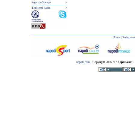
Agenzie Stampa
Emittenti Radio
Home
|
Redazione
napoli.com
Copyright 2006 © /
napoli.com
- 