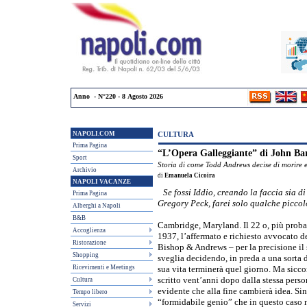
Anno - N°220 - 8 Agosto 2026
NAPOLI.COM
CULTURA
Prima Pagina
“L’Opera Galleggiante” di John Ba
Sport
Storia di come Todd Andrews decise di morire e
Archivio
di
Emanuela Cicoira
NAPOLI VACANZE
Se fossi Iddio, creando la faccia sia d
Prima Pagina
Gregory Peck, farei solo qualche picco
Alberghi a Napoli
B&B
Cambridge, Maryland. Il 22 o, più proba
Accoglienza
1937, l’affermato e richiesto avvocato d
Ristorazione
Bishop & Andrews – per la precisione il
Shopping
sveglia decidendo, in preda a una sorta d
Ricevimenti e Meetings
sua vita terminerà quel giorno. Ma sicc
scritto vent’anni dopo dalla stessa person
Cultura
evidente che alla fine cambierà idea. Sin
Tempo libero
“formidabile genio” che in questo caso 
Servizi