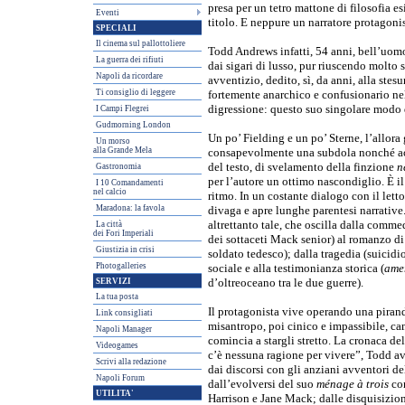
presa per un tetro mattone di filosofia e
Eventi
titolo. E neppure un narratore protagonis
SPECIALI
Il cinema sul pallottoliere
Todd Andrews infatti, 54 anni, bell’uomo
La guerra dei rifiuti
dai sigari di lusso, pur riuscendo molto 
Napoli da ricordare
avventizio, dedito, sì, da anni, alla ste
Ti consiglio di leggere
fortemente anarchico e confusionario nella
digressione: questo suo singolare modo di
I Campi Flegrei
Gudmorning London
Un po’ Fielding e un po’ Sterne, l’allor
Un morso
alla Grande Mela
consapevolmente una subdola nonché acc
del testo, di svelamento della finzione
n
Gastronomia
per l’autore un ottimo nascondiglio. È il
I 10 Comandamenti
nel calcio
ritmo. In un costante dialogo con il lett
Maradona: la favola
divaga e apre lunghe parentesi narrative. 
altrettanto tale, che oscilla dalla commed
La città
dei Fori Imperiali
dei sottaceti Mack senior) al romanzo di
Giustizia in crisi
soldato tedesco); dalla tragedia (suicidio 
Photogalleries
sociale e alla testimonianza storica (
amer
SERVIZI
d’oltreoceano tra le due guerre).
La tua posta
Il protagonista vive operando una pirand
Link consigliati
misantropo, poi cinico e impassibile, c
Napoli Manager
comincia a stargli stretto. La cronaca de
Videogames
c’è nessuna ragione per vivere”, Todd av
Scrivi alla redazione
dai discorsi con gli anziani avventori de
Napoli Forum
dall’evolversi del suo
ménage à trois
con
UTILITA'
Harrison e Jane Mack; dalle disquisizioni