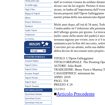
I Film nelle sale
dall’avventura vissuta da soldato durante
Accadde oggi...
alcuni casi da lui seguiti. Persino il re
sicuro, in barba all’importanza dell’even
Oggi è San...
buona proposti dall’Opera Galleggiante d
Mappa di Napoli
assiste prima della sua annunciata dipart
Meteo
Elenco Telefonico
Molti anni dopo, all’età di 54 anni, Tod
Farmacie
l’endocardite né l’infezione alla prostat
Cambi Valute
dell’albergo giorno per giorno. La tresc
Traduzioni
(sulle cause della morte del padre) è anc
La vetrina
nessuna ragione per vivere, non ce n’è ne
rammarica per la fine del racconto, sedott
Convinto per un attimo, nella sua dabbe
abbia deciso di raccontare tutto proprio
I NOSTRI PORTALI
TITOLO: L’Opera Galleggiante
Around Naples
TITOLO ORIGINALE: The Floating Ope
Napoli Calcio
AUTORE: John Barth
TRADUZIONE: Henry Furst e Martina T
Napoli China
CASA EDITRICE: minimum fax
Kosmos Neapel
ANNO: 2010
Napoli Portals
PAGG: 354
Napoli Sport
PREZZO: € 16
Napoli Vacanze
5/12/2011
INFORMAZIONE
■
Articolo Precedente
Quotidiani Italiani
Quotidiani Esteri
Quotidiani OnLine