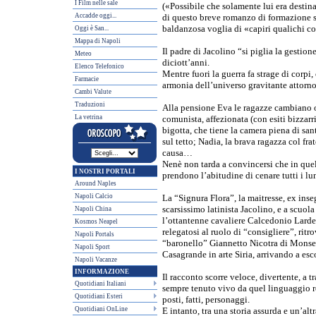
I Film nelle sale
(«Possibile che solamente lui era destinato
Accadde oggi...
di questo breve romanzo di formazione si 
baldanzosa voglia di «capiri qualichi cos
Oggi è San...
Mappa di Napoli
Il padre di Jacolino “si piglia la gestion
Meteo
diciott’anni.
Elenco Telefonico
Mentre fuori la guerra fa strage di corpi,
Farmacie
armonia dell’universo gravitante attorno
Cambi Valute
Traduzioni
Alla pensione Eva le ragazze cambiano og
La vetrina
comunista, affezionata (con esiti bizzarri
bigotta, che tiene la camera piena di sa
sul tetto; Nadia, la brava ragazza col frat
causa…
Nenè non tarda a convincersi che in quel
I NOSTRI PORTALI
prendono l’abitudine di cenare tutti i l
Around Naples
Napoli Calcio
La “Signura Flora”, la maitresse, ex inseg
scarsissimo latinista Jacolino, e a scuo
Napoli China
l’ottantenne cavaliere Calcedonio Larde
Kosmos Neapel
relegatosi al ruolo di “consigliere”, ritr
Napoli Portals
“baronello” Giannetto Nicotra di Monser
Napoli Sport
Casagrande in arte Siria, arrivando a es
Napoli Vacanze
INFORMAZIONE
Il racconto scorre veloce, divertente, a 
Quotidiani Italiani
sempre tenuto vivo da quel linguaggio r
Quotidiani Esteri
posti, fatti, personaggi.
Quotidiani OnLine
E intanto, tra una storia assurda e un’alt