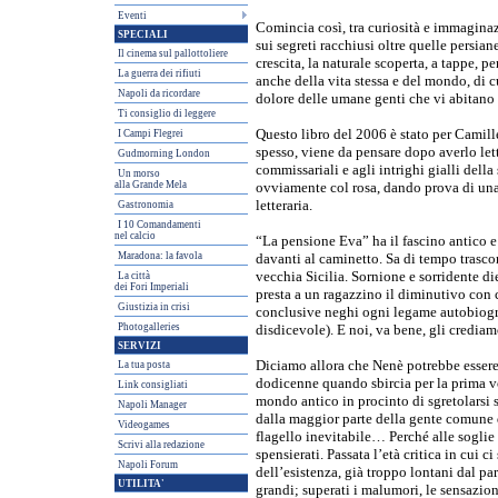
Eventi
Comincia così, tra curiosità e immaginazi
SPECIALI
sui segreti racchiusi oltre quelle persia
Il cinema sul pallottoliere
crescita, la naturale scoperta, a tappe, p
La guerra dei rifiuti
anche della vita stessa e del mondo, di cu
Napoli da ricordare
dolore delle umane genti che vi abitano e
Ti consiglio di leggere
Questo libro del 2006 è stato per Camill
I Campi Flegrei
spesso, viene da pensare dopo averlo le
Gudmorning London
commissariali e agli intrighi gialli della
Un morso
alla Grande Mela
ovviamente col rosa, dando prova di una
letteraria.
Gastronomia
I 10 Comandamenti
nel calcio
“La pensione Eva” ha il fascino antico 
Maradona: la favola
davanti al caminetto. Sa di tempo trascors
vecchia Sicilia. Sornione e sorridente die
La città
dei Fori Imperiali
presta a un ragazzino il diminutivo con
Giustizia in crisi
conclusive neghi ogni legame autobiogra
Photogalleries
disdicevole). E noi, va bene, gli crediam
SERVIZI
Diciamo allora che Nenè potrebbe essere 
La tua posta
dodicenne quando sbircia per la prima vo
Link consigliati
mondo antico in procinto di sgretolarsi
Napoli Manager
dalla maggior parte della gente comune d
Videogames
flagello inevitabile… Perché alle soglie
Scrivi alla redazione
spensierati. Passata l’età critica in cui c
Napoli Forum
dell’esistenza, già troppo lontani dal pa
UTILITA'
grandi; superati i malumori, le sensazio