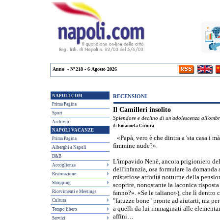
Anno - N°218 - 6 Agosto 2026
NAPOLI.COM
RECENSIONI
Prima Pagina
Il Camilleri insolito
Sport
Splendore e declino di un'adolescenza all'omb
Archivio
di
Emanuela Cicoira
NAPOLI VACANZE
«Papà, vero è che dintra a 'sta casa i mà
Prima Pagina
fìmmine nude?».
Alberghi a Napoli
B&B
L'impavido Nenè, ancora prigioniero del
Accoglienza
dell'infanzia, osa formulare la domanda 
Ristorazione
misteriose attività notturne della pensio
Shopping
scoprire, nonostante la laconica risposta
Ricevimenti e Meetings
fanno?». «Se le taliano»), che lì dentro 
"fatuzze bone" pronte ad aiutarti, ma per 
Cultura
a quelli da lui immaginati alle elementari
Tempo libero
affini…
Servizi