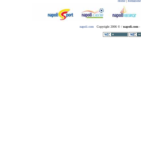
Home
|
Redazione
napoli.com
Copyright 2006 © /
napoli.com
- 