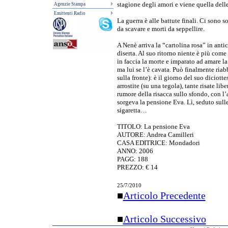
stagione degli amori e viene quella delle
Agenzie Stampa
Emittenti Radio
La guerra è alle battute finali. Ci sono so
da scavare e morti da seppellire.
A Nenè arriva la “cartolina rosa” in anti
diserta. Al suo ritorno niente è più come
in faccia la morte e imparato ad amare la 
ma lui se l’è cavata. Può finalmente ria
sulla fronte): è il giorno del suo dicio
arrostite (su una tegola), tante risate lib
rumore della risacca sullo sfondo, con l
sorgeva la pensione Eva. Lì, seduto sull
sigaretta…
TITOLO: La pensione Eva
AUTORE: Andrea Camilleri
CASA EDITRICE: Mondadori
ANNO: 2006
PAGG: 188
PREZZO: € 14
25/7/2010
■
Articolo Precedente
■
Articolo Successivo