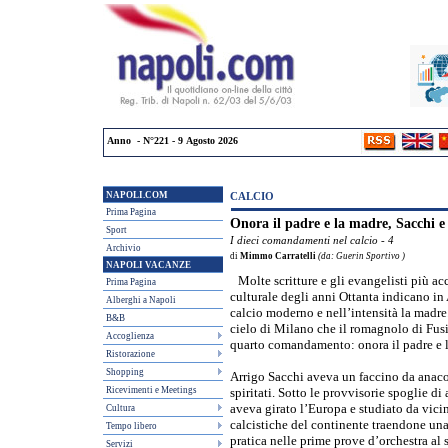
Anno - N°221 - 9 Agosto 2026
NAPOLI.COM
CALCIO
Prima Pagina
Onora il padre e la madre, Sacchi e 
Sport
I dieci comandamenti nel calcio - 4
Archivio
di
Mimmo Carratelli
(da: Guerin Sportivo )
NAPOLI VACANZE
Molte scritture e gli evangelisti più ac
Prima Pagina
culturale degli anni Ottanta indicano in 
Alberghi a Napoli
calcio moderno e nell’intensità la madre
B&B
cielo di Milano che il romagnolo di Fu
Accoglienza
quarto comandamento: onora il padre e 
Ristorazione
Shopping
Arrigo Sacchi aveva un faccino da anaco
Ricevimenti e Meetings
spiritati. Sotto le provvisorie spoglie di
aveva girato l’Europa e studiato da vicin
Cultura
calcistiche del continente traendone una
Tempo libero
pratica nelle prime prove d’orchestra al 
Servizi