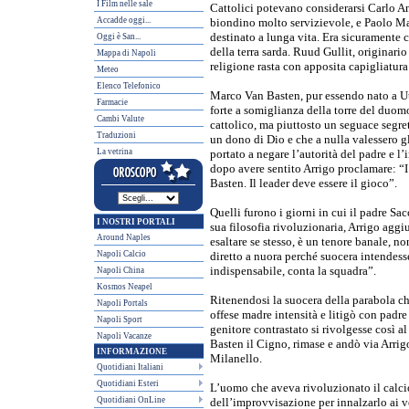
I Film nelle sale
Cattolici potevano considerarsi Carlo A
Accadde oggi...
biondino molto servizievole, e Paolo Ma
destinato a lunga vita. Era sicuramente c
Oggi è San...
della terra sarda. Ruud Gullit, originario
Mappa di Napoli
religione rasta con apposita capigliatura
Meteo
Elenco Telefonico
Marco Van Basten, pur essendo nato a Utr
Farmacie
forte a somiglianza della torre del duomo
Cambi Valute
cattolico, ma piuttosto un seguace segret
Traduzioni
un dono di Dio e che a nulla valessero gl
La vetrina
portato a negare l’autorità del padre e l’i
dopo avere sentito Arrigo proclamare: “I
Basten. Il leader deve essere il gioco”.
Quelli furono i giorni in cui il padre Sa
I NOSTRI PORTALI
sua filosofia rivoluzionaria, Arrigo aggi
Around Naples
esaltare se stesso, è un tenore banale, n
Napoli Calcio
diretto a nuora perché suocera intendess
indispensabile, conta la squadra”.
Napoli China
Kosmos Neapel
Ritenendosi la suocera della parabola c
Napoli Portals
offese madre intensità e litigò con padr
Napoli Sport
genitore contrastato si rivolgesse così a
Napoli Vacanze
Basten il Cigno, rimase e andò via Arri
INFORMAZIONE
Milanello.
Quotidiani Italiani
Quotidiani Esteri
L’uomo che aveva rivoluzionato il calci
Quotidiani OnLine
dell’improvvisazione per innalzarlo ai v