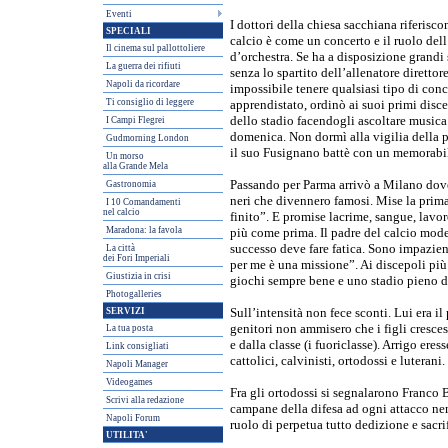
Eventi
I dottori della chiesa sacchiana riferisc
SPECIALI
calcio è come un concerto e il ruolo dell
Il cinema sul pallottoliere
d’orchestra. Se ha a disposizione grandi s
La guerra dei rifiuti
senza lo spartito dell’allenatore direttor
Napoli da ricordare
impossibile tenere qualsiasi tipo di con
Ti consiglio di leggere
apprendistato, ordinò ai suoi primi discep
dello stadio facendogli ascoltare musica
I Campi Flegrei
domenica. Non dormì alla vigilia della p
Gudmorning London
il suo Fusignano battè con un memorabil
Un morso
alla Grande Mela
Passando per Parma arrivò a Milano dove 
Gastronomia
neri che divennero famosi. Mise la prim
I 10 Comandamenti
nel calcio
finito”. E promise lacrime, sangue, lavoro
Maradona: la favola
più come prima. Il padre del calcio mode
successo deve fare fatica. Sono impazien
La città
dei Fori Imperiali
per me è una missione”. Ai discepoli più
Giustizia in crisi
giochi sempre bene e uno stadio pieno d
Photogalleries
SERVIZI
Sull’intensità non fece sconti. Lui era il
genitori non ammisero che i figli crescess
La tua posta
e dalla classe (i fuoriclasse). Arrigo eres
Link consigliati
cattolici, calvinisti, ortodossi e luterani.
Napoli Manager
Videogames
Fra gli ortodossi si segnalarono Franco B
Scrivi alla redazione
campane della difesa ad ogni attacco n
Napoli Forum
ruolo di perpetua tutto dedizione e sacr
UTILITA'