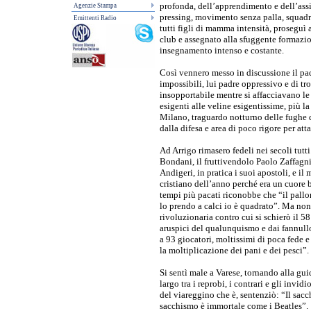
profonda, dell’apprendimento e dell’ass
Agenzie Stampa
pressing, movimento senza palla, squadra 
Emittenti Radio
tutti figli di mamma intensità, proseguì 
club e assegnato alla sfuggente formazio
insegnamento intenso e costante.
Così vennero messo in discussione il pad
impossibili, lui padre oppressivo e di tro
insopportabile mentre si affacciavano le
esigenti alle veline esigentissime, più 
Milano, traguardo notturno delle fughe d
dalla difesa e area di poco rigore per att
Ad Arrigo rimasero fedeli nei secoli tutt
Bondani, il fruttivendolo Paolo Zaffagnin
Andigeri, in pratica i suoi apostoli, e il
cristiano dell’anno perché era un cuore b
tempi più pacati riconobbe che “il pallon
lo prendo a calci io è quadrato”. Ma non 
rivoluzionaria contro cui si schierò il 58
aruspici del qualunquismo e dai fannullo
a 93 giocatori, moltissimi di poca fede e
la moltiplicazione dei pani e dei pesci”.
Si sentì male a Varese, tornando alla guid
largo tra i reprobi, i contrari e gli invi
del viareggino che è, sentenziò: “Il sacch
sacchismo è immortale come i Beatles”.