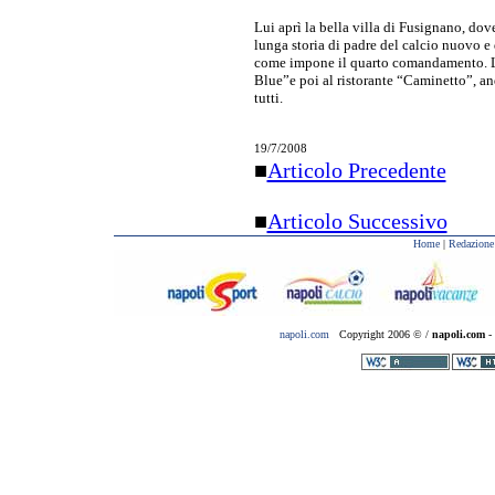
Lui aprì la bella villa di Fusignano, dov
lunga storia di padre del calcio nuovo e
come impone il quarto comandamento. La
Blue”e poi al ristorante “Caminetto”, an
tutti.
19/7/2008
■
Articolo Precedente
■
Articolo Successivo
Home
|
Redazione
napoli.com
Copyright 2006 © /
napoli.com
- 