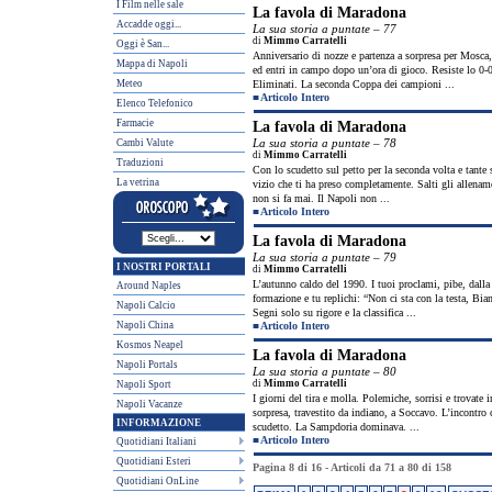
I Film nelle sale
La favola di Maradona
Accadde oggi...
La sua storia a puntate – 77
di
Mimmo Carratelli
Oggi è San...
Anniversario di nozze e partenza a sorpresa per Mosca,
Mappa di Napoli
ed entri in campo dopo un’ora di gioco. Resiste lo 0-0
Meteo
Eliminati. La seconda Coppa dei campioni ...
■
Articolo Intero
Elenco Telefonico
Farmacie
La favola di Maradona
La sua storia a puntate – 78
Cambi Valute
di
Mimmo Carratelli
Traduzioni
Con lo scudetto sul petto per la seconda volta e tante
La vetrina
vizio che ti ha preso completamente. Salti gli allename
non si fa mai. Il Napoli non ...
■
Articolo Intero
La favola di Maradona
La sua storia a puntate – 79
I NOSTRI PORTALI
di
Mimmo Carratelli
L’autunno caldo del 1990. I tuoi proclami, pibe, dalla t
Around Naples
formazione e tu replichi: “Non ci sta con la testa, Bi
Napoli Calcio
Segni solo su rigore e la classifica ...
Napoli China
■
Articolo Intero
Kosmos Neapel
La favola di Maradona
Napoli Portals
La sua storia a puntate – 80
di
Mimmo Carratelli
Napoli Sport
I giorni del tira e molla. Polemiche, sorrisi e trovate 
Napoli Vacanze
sorpresa, travestito da indiano, a Soccavo. L’incont
INFORMAZIONE
scudetto. La Sampdoria dominava. ...
■
Articolo Intero
Quotidiani Italiani
Quotidiani Esteri
Pagina 8 di 16 - Articoli da 71 a 80 di 158
Quotidiani OnLine