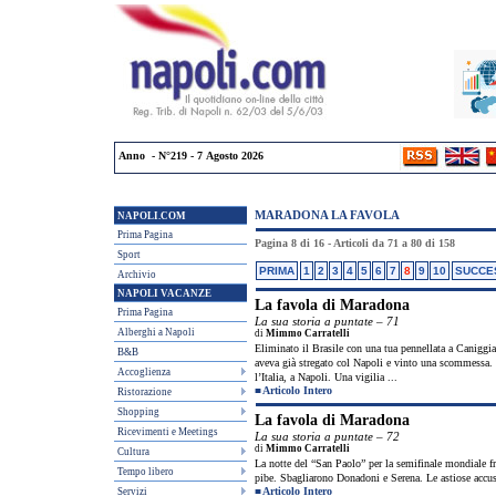
Anno - N°219 - 7 Agosto 2026
MARADONA LA FAVOLA
NAPOLI.COM
Prima Pagina
Pagina 8 di 16 - Articoli da 71 a 80 di 158
Sport
PRIMA
1
2
3
4
5
6
7
8
9
10
SUCCE
Archivio
NAPOLI VACANZE
La favola di Maradona
Prima Pagina
La sua storia a puntate – 71
Alberghi a Napoli
di
Mimmo Carratelli
Eliminato il Brasile con una tua pennellata a Caniggia.
B&B
aveva già stregato col Napoli e vinto una scommessa. M
Accoglienza
l’Italia, a Napoli. Una vigilia ...
■
Articolo Intero
Ristorazione
Shopping
La favola di Maradona
Ricevimenti e Meetings
La sua storia a puntate – 72
di
Mimmo Carratelli
Cultura
La notte del “San Paolo” per la semifinale mondiale fra 
Tempo libero
pibe. Sbagliarono Donadoni e Serena. Le astiose accuse
■
Articolo Intero
Servizi