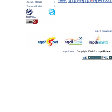
PRIMA
1
2
3
4
5
6
7
8
9
10
SUCCE
Agenzie Stampa
Emittenti Radio
Home
|
Redazione
napoli.com
Copyright 2006 © /
napoli.com
- 