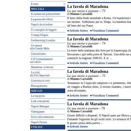
Eventi
La favola di Maradona
SPECIALI
La sua storia a puntate – 73
Il cinema sul pallottoliere
di
Mimmo Carratelli
Il furto della finale mondiale a Roma. Un’espulsione i
La guerra dei rifiuti
tue lacrime. Soffrimmo per te, Diego. La bandiera bian
Napoli da ricordare
all’inno del tuo Paese.
Ti consiglio di leggere
■
Articolo Intero
■
Visualizza Commenti
I Campi Flegrei
La favola di Maradona
Gudmorning London
La sua storia a puntate – 74
Un morso
di
Mimmo Carratelli
alla Grande Mela
La notte della mattanza alla Juve per la Supercoppa i
Gastronomia
fioccavano i gol nella porta di Tacconi. Una delle tue 
cominciò la stagione 1990-91. E ci ...
I 10 Comandamenti
nel calcio
■
Articolo Intero
■
Visualizza Commenti
Maradona: la favola
La favola di Maradona
La città
dei Fori Imperiali
La sua storia a puntate – 75
di
Mimmo Carratelli
Giustizia in crisi
Tornammo in Coppa dei campioni e ti perdemmo, Diego. 
Photogalleries
un viaggio a Buenos Aires, il ritorno ritardato, i nuov
stava divorando.
SERVIZI
■
Articolo Intero
■
Visualizza Commenti
La tua posta
Link consigliati
La favola di Maradona
Napoli Manager
La sua storia a puntate - 76
di
Mimmo Carratelli
Videogames
Giorni difficili e disperati. Il Napoli parte per Mosca 
Scrivi alla redazione
Fernando Signorini ha gli occhi tristi. Le minacce di 
Napoli Forum
Il giorno prima della partita ...
■
Articolo Intero
UTILITA'